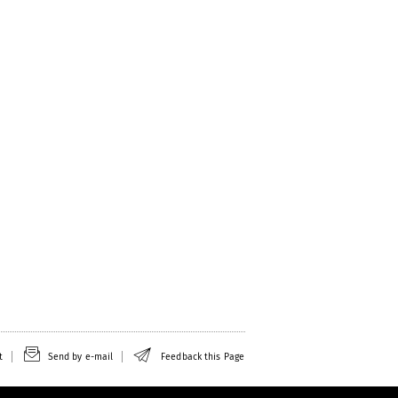
t
Send by e-mail
Feedback this Page