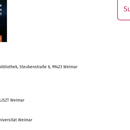
S
E
s
ibliothek, Steubenstraße 6, 99423 Weimar
 LISZT Weimar
Universität Weimar