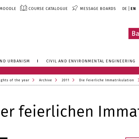
MOODLE
COURSE CATALOGUE
MESSAGE BOARDS
DE
EN
AND URBANISM
CIVIL AND ENVIRONMENTAL ENGINEERING
ights of the year
Archive
2011
Die Feierliche Immatrikulation
r feierlichen Immat