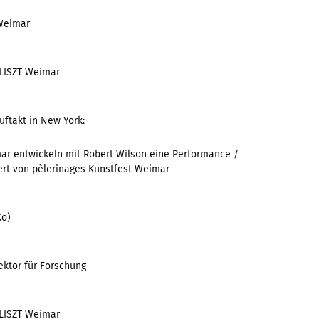
 Weimar
 LISZT Weimar
uftakt in New York:
ar entwickeln mit Robert Wilson eine Performance /
tiiert von pèlerinages Kunstfest Weimar
Ko)
rektor für Forschung
 LISZT Weimar