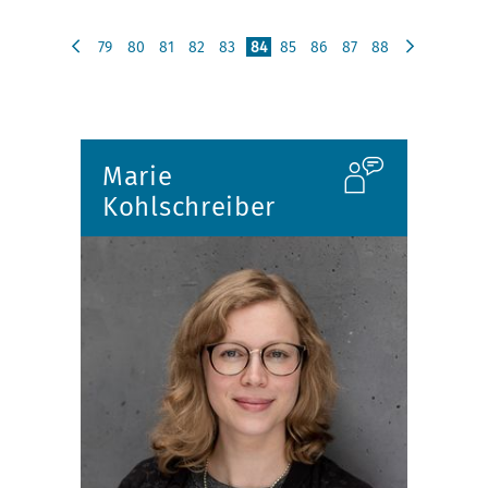
79
80
81
82
83
84
85
86
87
88
p
n
r
e
e
x
v
t
i
Marie
o
u
Kohlschreiber
s