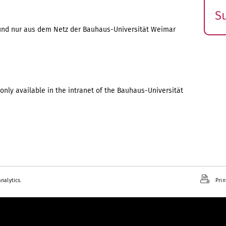
S
E
ch und nur aus dem Netz der Bauhaus-Universität Weimar
s
only available in the intranet of the Bauhaus-Universität
nalytics.
Prin