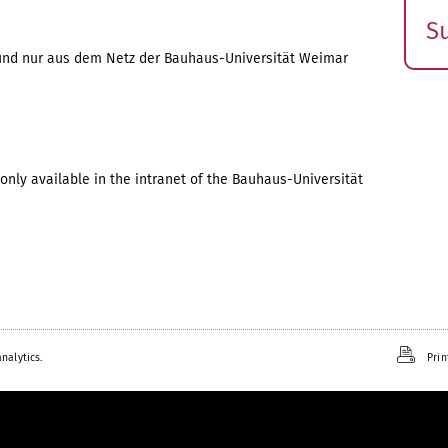
S
E
ch und nur aus dem Netz der Bauhaus-Universität Weimar
s
only available in the intranet of the Bauhaus-Universität
nalytics.
Prin