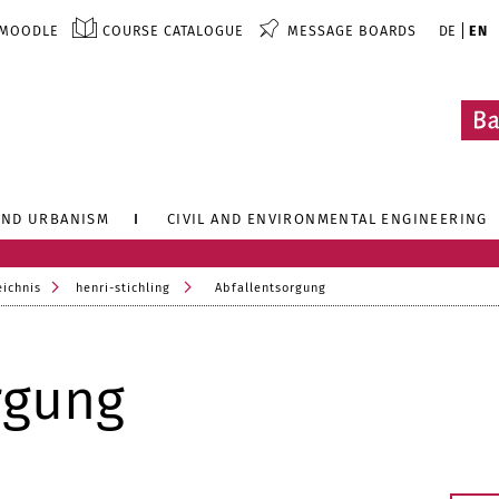
MOODLE
COURSE CATALOGUE
MESSAGE BOARDS
DE
EN
AND URBANISM
CIVIL AND ENVIRONMENTAL ENGINEERING
eichnis
henri-stichling
Abfallentsorgung
rgung