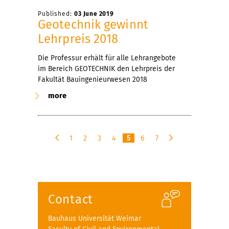
Published:
03 June 2019
Geotechnik gewinnt
Lehrpreis 2018
Die Professur erhält für alle Lehrangebote
im Bereich GEOTECHNIK den Lehrpreis der
Fakultät Bauingenieurwesen 2018
more
1
2
3
4
5
6
7
p
n
r
e
e
x
v
t
i
Contact
o
u
Bauhaus Universität Weimar
s