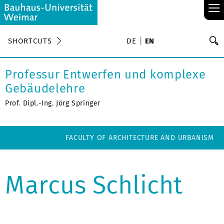
≡
S
SHORTCUTS
DE
EN
Se
Professur Entwerfen und komplexe
Gebäudelehre
Prof. Dipl.-Ing. Jörg Springer
FACULTY OF ARCHITECTURE AND URBANISM
Marcus Schlicht