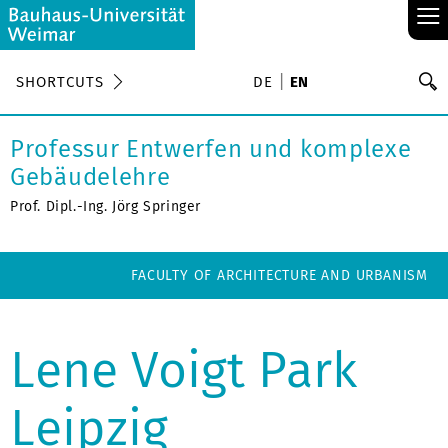
≡
S
SHORTCUTS
DE
EN
Se
Professur Entwerfen und komplexe
Gebäudelehre
Prof. Dipl.-Ing. Jörg Springer
FACULTY OF ARCHITECTURE AND URBANISM
Lene Voigt Park
Leipzig