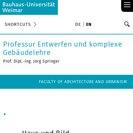
≡
S
SHORTCUTS
DE
EN
Se
Professur Entwerfen und komplexe
Gebäudelehre
Prof. Dipl.-Ing. Jörg Springer
FACULTY OF ARCHITECTURE AND URBANISM
.