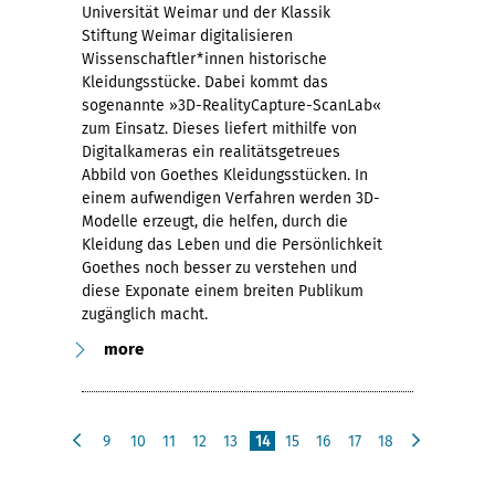
Universität Weimar und der Klassik
Stiftung Weimar digitalisieren
Wissenschaftler*innen historische
Kleidungsstücke. Dabei kommt das
sogenannte »3D-RealityCapture-ScanLab«
zum Einsatz. Dieses liefert mithilfe von
Digitalkameras ein realitätsgetreues
Abbild von Goethes Kleidungsstücken. In
einem aufwendigen Verfahren werden 3D-
Modelle erzeugt, die helfen, durch die
Kleidung das Leben und die Persönlichkeit
Goethes noch besser zu verstehen und
diese Exponate einem breiten Publikum
zugänglich macht.
more
9
10
11
12
13
14
15
16
17
18
p
n
r
e