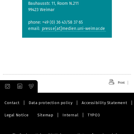
Bauhausstr. 11, Room N.211
99423 Weimar
phone: +49 (0) 36 43/58 37 65
email:
presse[at]medien.uni-weimar.de
Print
Contact
Data protection policy
Accessibility Statement
Legal Notice
Sitemap
Internal
TYPO3