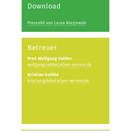
Download
Pressekit von Laura Niezjewski
Betreuer
Prof. Wolfgang Sattler
wolfgang.sattler[at]uni-weimar.de
Kristian Gohlke
kristian.gohlke[at]uni-weimar.de