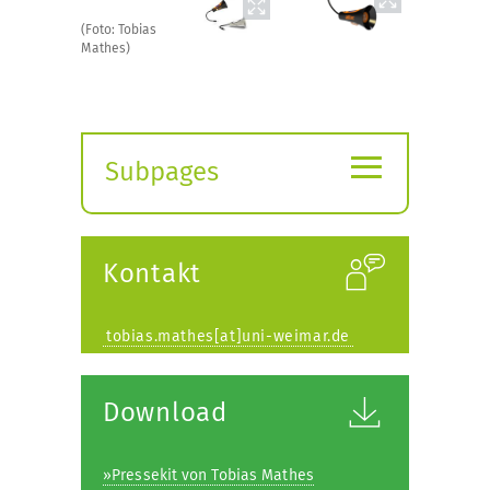
(Foto: Tobias
Mathes)
≡
Subpages
Expand
submenu
Kontakt
tobias.mathes[at]uni-weimar.de
Download
»Pressekit von Tobias Mathes