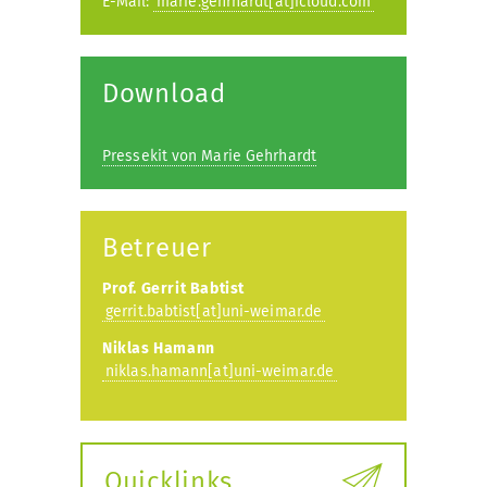
E-Mail:
marie.gehrhardt[at]icloud.com
Download
Pressekit von Marie Gehrhardt
Betreuer
Prof. Gerrit Babtist
gerrit.babtist[at]uni-weimar.de
Niklas Hamann
niklas.hamann[at]uni-weimar.de
Quicklinks