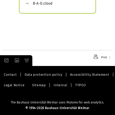
B-A-D.cloud
Print
Contact
Data protection policy
Accessibility Statement
Legal Notice
Sitemap
Internal
TYPO3
The Bauhaus-Universität Weimar uses Matomo for web analytics.
©
1994-2026 Bauhaus-Universität Weimar