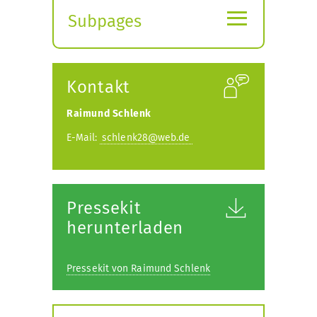
≡
Subpages
Expand
submenu
Kontakt
Raimund Schlenk
E-Mail:
schlenk28@web.de
Pressekit
herunterladen
Pressekit von Raimund Schlenk