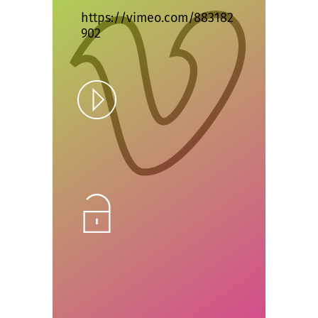
https://vimeo.com/883182
902
Play
Unlock