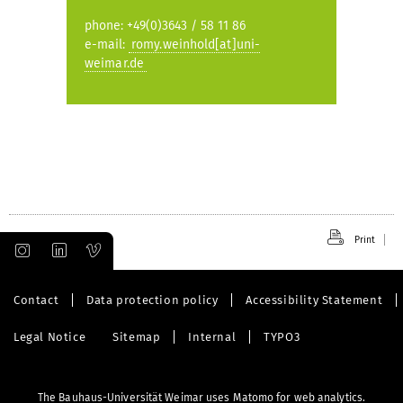
phone: +49(0)3643 / 58 11 86
e-mail:
romy.weinhold[at]uni-
weimar.de
Print
Contact
Data protection policy
Accessibility Statement
Legal Notice
Sitemap
Internal
TYPO3
The Bauhaus-Universität Weimar uses Matomo for web analytics.