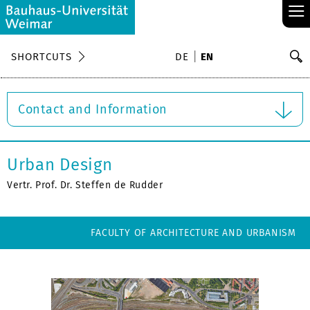
≡
S
SHORTCUTS
DE
EN
Se
Contact and Information
Urban Design
Vertr. Prof. Dr. Steffen de Rudder
FACULTY OF ARCHITECTURE AND URBANISM