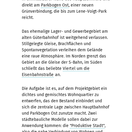
direkt am
Parkbogen Ost
, einer neuen
Grünverbindung, die bis zum Lene-Voigt-Park
reicht.
Das ehemalige Lager- und Gewerbegebiet am
alten Güterbahnhof ist weitgehend verlassen.
Stillgelegte Gleise, Brachflächen und
Spontanvegetation verleihen dem Gelände
eine raue Atmosphäre. Im Norden grenzt das
Gebiet an die Gleise der S-Bahn, im Süden
schließt das beliebte
Viertel um die
Eisenbahnstraße
an.
Die Aufgabe ist es, auf dem Projektgebiet ein
dichtes und gemischtes Wohnquartier zu
entwerfen, das den Bestand einbindet und
sich die zentrale Lage zwischen Hauptbahnhof
und Parkbogen Ost zunutze macht. Zwei
städtebauliche Modelle sollen dabei zur
Anwendung kommen: die
"Produktive Stadt"
,
also die nahe Verbindung von Wohnen und