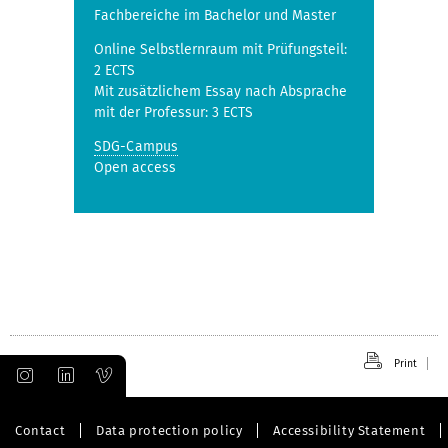
Fachbereiche im Bachelor und Master
Online Selbstlernraum mit Prüfungsteil:
2 ECTS
Mit zusätzlichem Essay nach Absprache
mit der Professur: 3 ECTS
SDG-Campus
Open access
Print
Contact
Data protection policy
Accessibility Statement