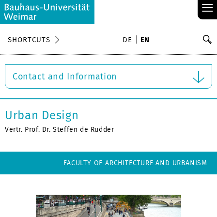
≡
S
SHORTCUTS
DE
EN
Se
Contact and Information
Urban Design
Vertr. Prof. Dr. Steffen de Rudder
FACULTY OF ARCHITECTURE AND URBANISM