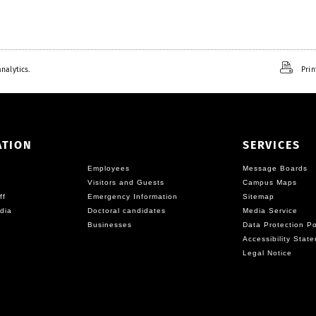
nalytics.
Prin
ATION
SERVICES
Employees
Message Boards
Visitors and Guests
Campus Maps
ff
Emergency Information
Sitemap
dia
Doctoral candidates
Media Service
Businesses
Data Protection Po
Accessibility Stat
Legal Notice