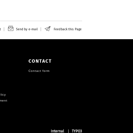
t
Send by e-mail
Feedback this Page
CONTACT
Contact form
licy
ement
Internal
TYPO3