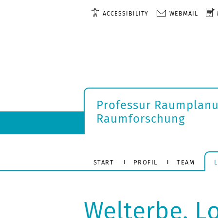
ACCESSIBILITY
WEBMAIL
Professur Raumplan
Raumforschung
START
PROFIL
TEAM
Welterbe. L