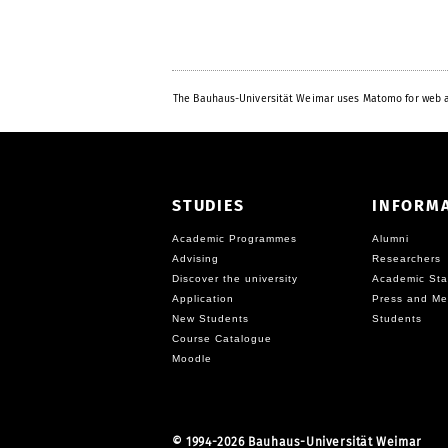
The Bauhaus-Universität Weimar uses Matomo for web a
STUDIES
INFORM
Academic Programmes
Alumni
Advising
Researchers
Discover the university
Academic Sta
Application
Press and Me
New Students
Students
Course Catalogue
Moodle
©
1994-2026 Bauhaus-Universität Weimar