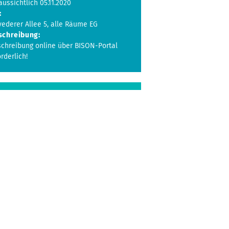
aussichtlich 05.11.2020
:
vederer Allee 5, alle Räume EG
schreibung:
schreibung online über BISON-Portal
rderlich!