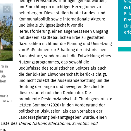
heutigen Freistaates Thüringen gebaut wurden,
Vor
um Einrichtungen mächtiger Herzogtümer zu
Ort
beherbergen. Diese stellen heute Landes- und
Bel
Kommunalpolitik sowie internationale Akteure
Ein
und lokale Zivilgesellschaft vor die
Ein
Herausforderung, einen angemessenen Umgang
erfo
mit diesem städtebaulichen Erbe zu gestalten.
Dazu zählen nicht nur die Planung und Umsetzung
von Maßnahmen zur Erhaltung der historischen
Bausubstanz, sondern auch die Entwicklung eines
Nutzungsprogrammes, das sowohl die
ra in
Bedürfnisse des touristischen Sektors als auch
im
die der lokalen Einwohnerschaft berücksichtigt,
 Die
und nicht zuletzt die Auseinandersetzung um die
chen
Deutung der langen und bewegten Geschichte
dieser städtebaulichen Denkmäler. Die
maria
prominente Residenzlandschaft Thüringens rückte
like 4.0
letzten Sommer (2020) in den Vordergrund der
politischen Diskussion, als das Vorhaben der
Landesregierung bekanntgegeben wurde, einen
-Liste des
United Nations Educational, Scientific and
en.