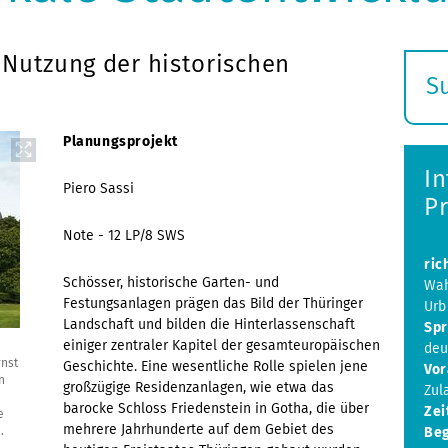
 Nutzung der historischen
S
E
s
Planungsprojekt
I
Piero Sassi
Pr
Note - 12 LP/8 SWS
ric
Schösser, historische Garten- und
Wah
Festungsanlagen prägen das Bild der Thüringer
Urb
Landschaft und bilden die Hinterlassenschaft
Spr
einiger zentraler Kapitel der gesamteuropäischen
deu
rnst
Geschichte. Eine wesentliche Rolle spielen jene
Vor
n
großzügige Residenzanlagen, wie etwa das
Zul
barocke Schloss Friedenstein in Gotha, die über
Zei
e
mehrere Jahrhunderte auf dem Gebiet des
.
Beg