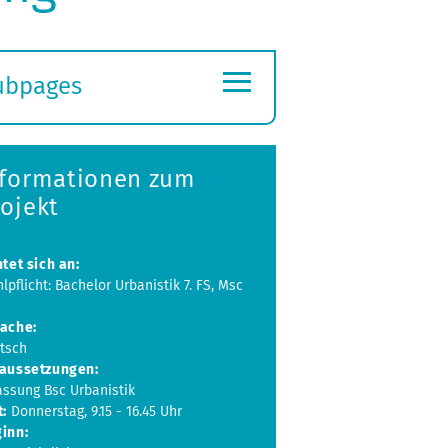
≡
ubpages
xpand
ubmenu
nformationen zum
ojekt
htet sich an:
lpflicht: Bachelor Urbanistik 7. FS, Msc
ache:
tsch
aussetzungen:
assung Bsc Urbanistik
t:
Donnerstag, 9.15 - 16.45 Uhr
inn: