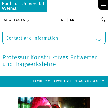
≡
S
SHORTCUTS
DE
EN
Se
Contact and Information
Professur Konstruktives Entwerfen
und Tragwerkslehre
FACULTY OF ARCHITECTURE AND URBANISM