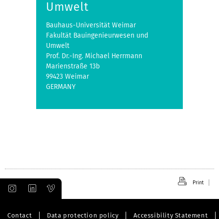
Umwelt
Bauhaus-Universität Weimar
Fakultät Bauingenieurwesen und
Umwelt
Prof. Dr.-Ing. Michael Herrmann
Marienstraße 13b
99423 Weimar
GERMANY
Print
Contact
Data protection policy
Accessibility Statement