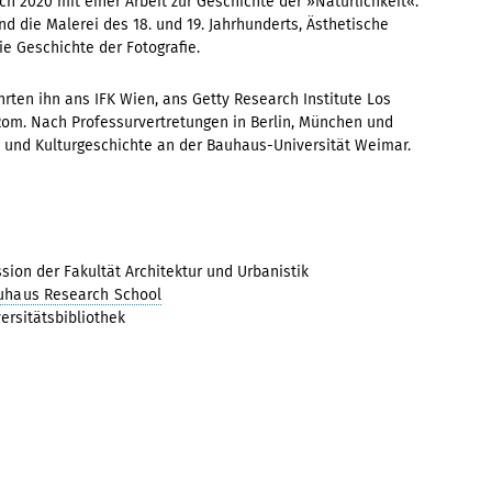
 sich 2020 mit einer Arbeit zur Geschichte der »Natürlichkeit«.
d die Malerei des 18. und 19. Jahrhunderts, Ästhetische
e Geschichte der Fotografie.
rten ihn ans IFK Wien, ans Getty Research Institute Los
Rom. Nach Professurvertretungen in Berlin, München und
t- und Kulturgeschichte an der Bauhaus-Universität Weimar.
sion der Fakultät Architektur und Urbanistik
uhaus Research School
ersitätsbibliothek