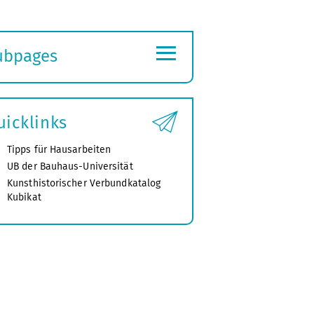
≡
ubpages
xpand
ubmenu
uicklinks
Tipps für Hausarbeiten
UB der Bauhaus-Universität
Kunsthistorischer Verbundkatalog
Kubikat