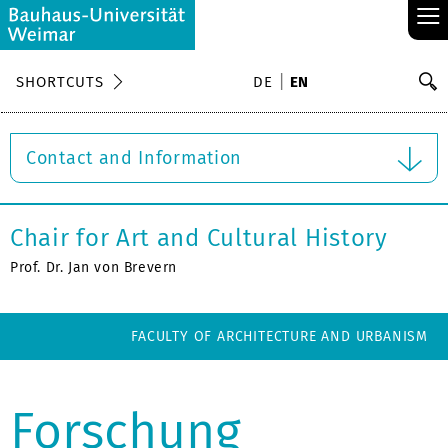
≡
S
SHORTCUTS
DE
EN
Se
Contact and Information
Chair for Art and Cultural History
Prof. Dr. Jan von Brevern
FACULTY OF ARCHITECTURE AND URBANISM
Forschung