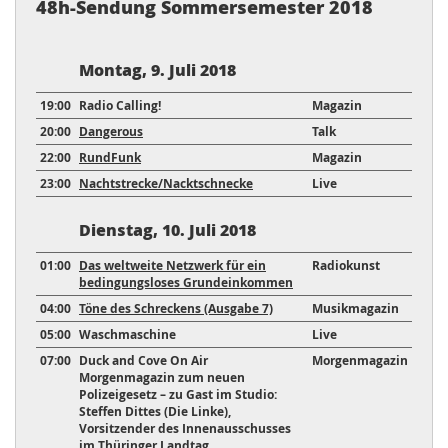
48h-Sendung Sommersemester 2018
Montag, 9. Juli 2018
19:00
Radio Calling!
Magazin
20:00
Dangerous
Talk
22:00
RundFunk
Magazin
23:00
Nachtstrecke/Nacktschnecke
Live
Dienstag, 10. Juli 2018
01:00
Das weltweite Netzwerk für ein
Radiokunst
bedingungsloses Grundeinkommen
04:00
Töne des Schreckens (Ausgabe 7)
Musikmagazin
05:00
Waschmaschine
Live
07:00
Duck and Cove On Air
Morgenmagazin
Morgenmagazin zum neuen
Polizeigesetz – zu Gast im Studio:
Steffen Dittes (Die Linke),
Vorsitzender des Innenausschusses
im Thüringer Landtag