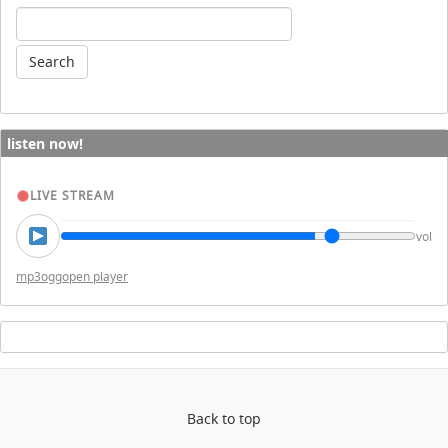
listen now!
LIVE STREAM
vol
mp3
ogg
open player
Back to top