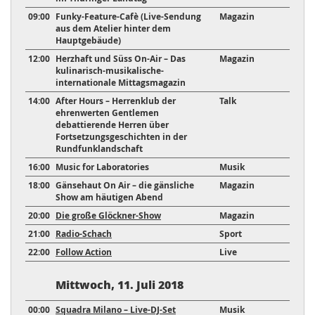
09:00
Funky-Feature-Cafè (Live-Sendung
Magazin
aus dem Atelier hinter dem
Hauptgebäude)
12:00
Herzhaft und Süss On-Air – Das
Magazin
kulinarisch-musikalische-
internationale Mittagsmagazin
14:00
After Hours – Herrenklub der
Talk
ehrenwerten Gentlemen
debattierende Herren über
Fortsetzungsgeschichten in der
Rundfunklandschaft
16:00
Music for Laboratories
Musik
18:00
Gänsehaut On Air – die gänsliche
Magazin
Show am häutigen Abend
20:00
Die große Glöckner-Show
Magazin
21:00
Radio-Schach
Sport
22:00
Follow Action
Live
Mittwoch, 11. Juli 2018
00:00
Squadra Milano – Live-DJ-Set
Musik