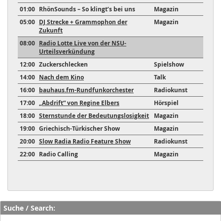
01:00
RhönSounds – So klingt’s bei uns
Magazin
05:00
DJ Strecke + Grammophon der
Magazin
Zukunft
08:00
Radio Lotte Live von der NSU-
Urteilsverkündung
12:00
Zuckerschlecken
Spielshow
14:00
Nach dem Kino
Talk
16:00
bauhaus.fm-Rundfunkorchester
Radiokunst
17:00
„Abdrift“ von Regine Elbers
Hörspiel
18:00
Sternstunde der Bedeutungslosigkeit
Magazin
19:00
Griechisch-Türkischer Show
Magazin
20:00
Slow Radia Radio Feature Show
Radiokunst
22:00
Radio Calling
Magazin
Suche / Search: