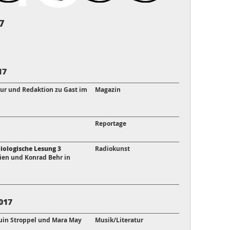
7
17
sur und Redaktion zu Gast im
Magazin
Reportage
iologische Lesung 3
Radiokunst
ien und Konrad Behr in
017
uin Stroppel und Mara May
Musik/Literatur