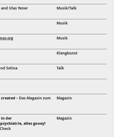
 and Ulas Yener
Musik/Talk
Musik
moo.org
Musik
Klangkunst
und Selina
Talk
y created
– Das Magazin zum
Magazin
in der
Magazin
ychiatrie, alles gooey!
 Check