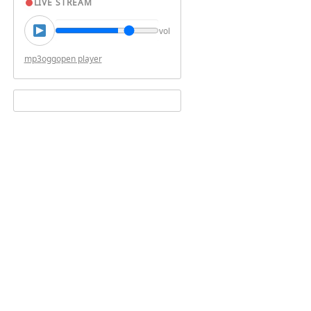
LIVE STREAM
vol
mp3
ogg
open player