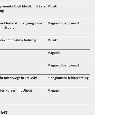
op meets Rock Musik
mit Lara
Musik
ing
er Masterstudiengang Kunst
Magazin/Klangkunst
im Studio
alekt mit Selina Gehring
Musik
Magazin
Magazin/Klangkunst
hr unterwegs in Tel-Aviv
Klangkunst/Fieldrecording
des Kurses mit Ulrich
Magazin
2017