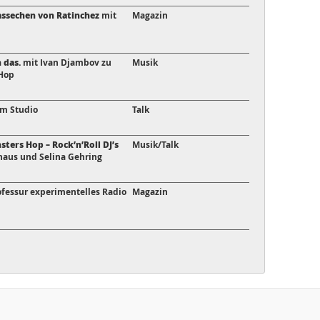
assechen von Ratinchez
mit
Magazin
 das.
mit Ivan Djambov zu
Musik
Hop
im Studio
Talk
ers Hop – Rock’n’Roll DJ’s
Musik/Talk
haus und Selina Gehring
ofessur experimentelles Radio
Magazin