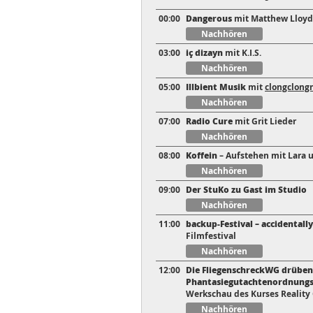
00:00
Dangerous
mit Matthew Lloyd
Nachhören
03:00
iç dizayn
mit K.I.S.
Nachhören
05:00
Illbient Musik
mit
clongclong
Nachhören
07:00
Radio Cure
mit Grit Lieder
Nachhören
08:00
Koffein
– Aufstehen mit Lara 
Nachhören
09:00
Der StuKo zu Gast im Studio
Nachhören
11:00
backup-Festival – accidentall
Filmfestival
Nachhören
12:00
Die FliegenschreckWG drüben 
Phantasiegutachtenordnungsps
Werkschau des Kurses Reality
Nachhören