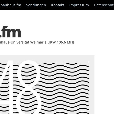
 bauhaus.fm
Sendungen
Kontakt
Impressum
Datenschut
.fm
auhaus-Universität Weimar | UKW 106.6 MHz