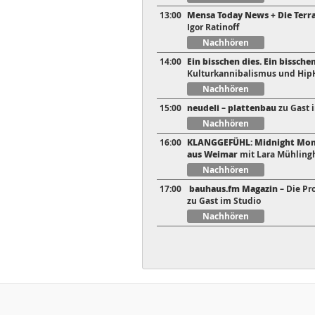
13:00
Mensa Today News + Die Terr
Igor Ratinoff
Nachhören
14:00
Ein bisschen dies. Ein bisschen
Kulturkannibalismus und Hip
Nachhören
15:00
neudeli – plattenbau
zu Gast 
Nachhören
16:00
KLANGGEFÜHL: Midnight Monst
aus Weimar
mit Lara Mühling
Nachhören
17:00
bauhaus.fm Magazin
– Die Pr
zu Gast im Studio
Nachhören