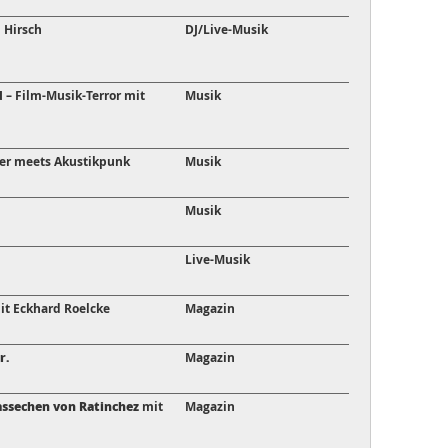
 Hirsch
DJ/Live-Musik
d
– Film-Musik-Terror mit
Musik
er meets Akustikpunk
Musik
Musik
Live-Musik
it Eckhard Roelcke
Magazin
r.
Magazin
assechen von Ratinchez
mit
Magazin