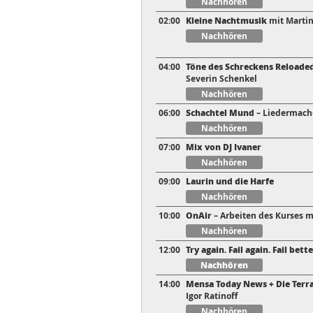
Nachhören
02:00
Kleine Nachtmusik
mit Martin
Nachhören
04:00
Töne des Schreckens Reloade
Severin Schenkel
Nachhören
06:00
Schachtel Mund
– Liedermach
Nachhören
07:00
Mix von DJ Ivaner
Nachhören
09:00
Laurin und die Harfe
Nachhören
10:00
OnAir
– Arbeiten des Kurses m
Nachhören
12:00
Try again. Fail again. Fail bette
Nachhören
14:00
Mensa Today News + Die Terr
Igor Ratinoff
Nachhören