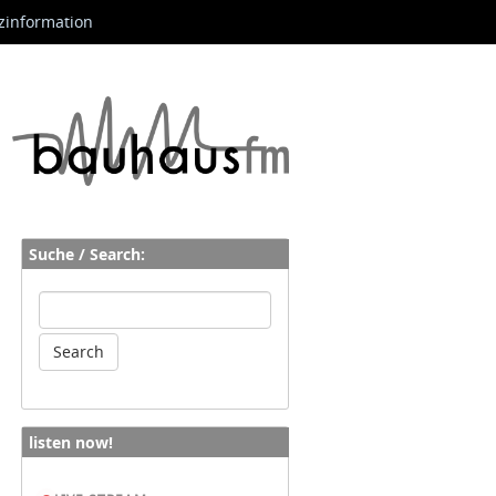
zinformation
Suche / Search:
listen now!