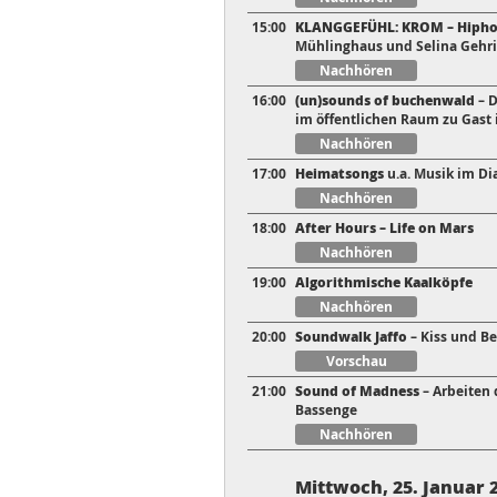
15:00
KLANGGEFÜHL: KROM
– Hiph
Mühlinghaus und Selina Gehr
Nachhören
16:00
(un)sounds of buchenwald
– D
im öffentlichen Raum zu Gast 
Nachhören
17:00
Heimatsongs
u.a. Musik im Di
Nachhören
18:00
After Hours – Life on Mars
Nachhören
19:00
Algorithmische Kaalköpfe
Nachhören
20:00
Soundwalk Jaffo
– Kiss und Be
Vorschau
21:00
Sound of Madness
– Arbeiten 
Bassenge
Nachhören
Mittwoch, 25. Januar 