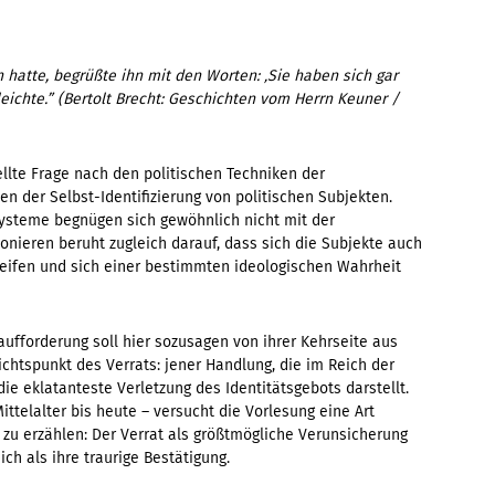
n hatte, begrüßte ihn mit den Worten: ‚Sie haben sich gar
bleichte.” (Bertolt Brecht: Geschichten vom Herrn Keuner /
llte Frage nach den politischen Techniken der
en der Selbst-Identifizierung von politischen Subjekten.
ssysteme begnügen sich gewöhnlich nicht mit der
ionieren beruht zugleich darauf, dass sich die Subjekte auch
egreifen und sich einer bestimmten ideologischen Wahrheit
saufforderung soll hier sozusagen von ihrer Kehrseite aus
chtspunkt des Verrats: jener Handlung, die im Reich der
ie eklatanteste Verletzung des Identitätsgebots darstellt.
telalter bis heute – versucht die Vorlesung eine Art
zu erzählen: Der Verrat als größtmögliche Verunsicherung
ch als ihre traurige Bestätigung.