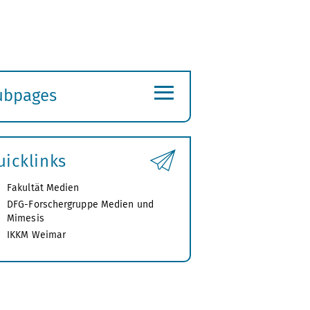
≡
ubpages
xpand
ubmenu
uicklinks
Fakultät Medien
DFG-Forschergruppe Medien und
Mimesis
IKKM Weimar