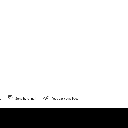
t
Send by e-mail
Feedback this Page