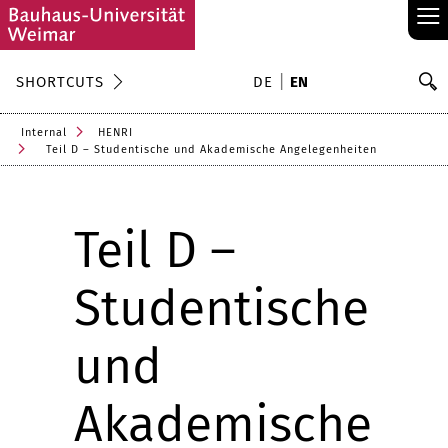
≡
S
SHORTCUTS
DE
EN
Se
Internal
HENRI
Teil D – Studentische und Akademische Angelegenheiten
Teil D –
Studentische
und
Akademische