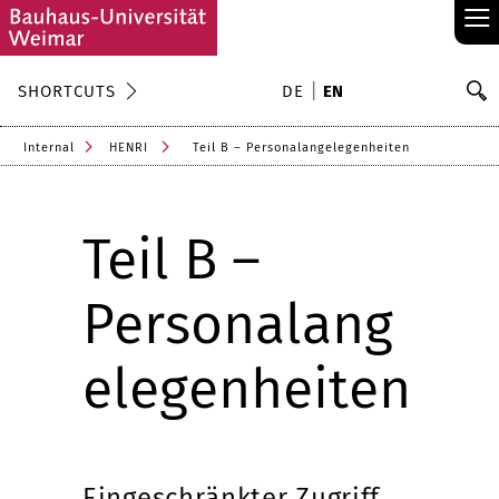
≡
S
SHORTCUTS
DE
EN
Se
Internal
HENRI
Teil B – Personalangelegenheiten
Teil B –
Personalang
elegenheiten
Eingeschränkter Zugriff