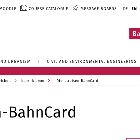
MOODLE
COURSE CATALOGUE
MESSAGE BOARDS
DE
EN
AND URBANISM
CIVIL AND ENVIRONMENTAL ENGINEERING
eichnis
henri-klemm
Dienstreisen-BahnCard
n-BahnCard