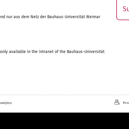
S
E
ch und nur aus dem Netz der Bauhaus-Universität Weimar
s
only available in the intranet of the Bauhaus-Universität
nalytics.
Prin