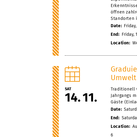
Erkenntniss
öffnen zahl
Standorten i
Date:
Friday
End:
Friday,
Location:
We
Graduie
Umwelt
SAT
Traditionel
14
11
Jahrgangs m
Gäste (Einla
Date:
Saturd
End:
Saturda
Location:
Au
6