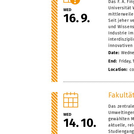
Das F. A. Fi
Universität
WED
16
9
mittlerweile
Seit jeher v
und Wissens
Industrie i
interdiszip
innovativen
Date:
Wednes
End:
Friday, 
Location:
co
Fakultä
Das zentral
Umweltingen
WED
14
10
gewählten M
aktuelle, r
Studiengang