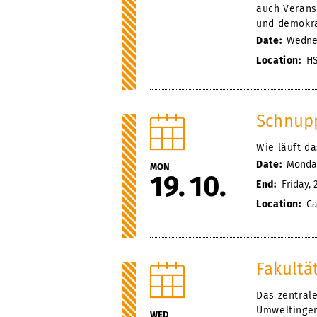
auch Veranst
und demokra
Date:
Wednes
Location:
HS
Schnup
Wie läuft d
Date:
Monday
MON
19
10
End:
Friday, 
Location:
Ca
Fakultä
Das zentral
Umweltingen
WED