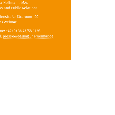
a Höftmann, M.A.
ss and Public Relations
ienstraße 13c, room 102
23 Weimar
ne: +49 (0) 36 43/58 11 93
l:
presse@bauing.uni-weimar.de