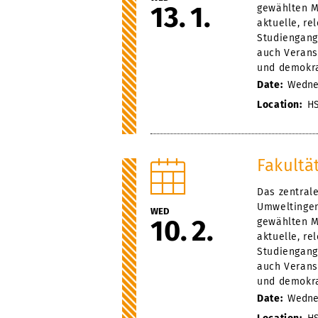
13
1
gewählten M
aktuelle, r
Studiengang
auch Veranst
und demokra
Date:
Wednes
Location:
HS
Fakultä
Das zentral
Umweltingen
WED
10
2
gewählten M
aktuelle, r
Studiengang
auch Veranst
und demokra
Date:
Wednes