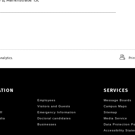
 B, Marienstraße 13c
nalytics.
Prin
ATION
SERVICES
Employees
Message Boards
Visitors and Guests
Campus Maps
ff
Emergency Information
Sitemap
dia
Doctoral candidates
Media Service
Businesses
Data Protection Po
Accessibility Stat