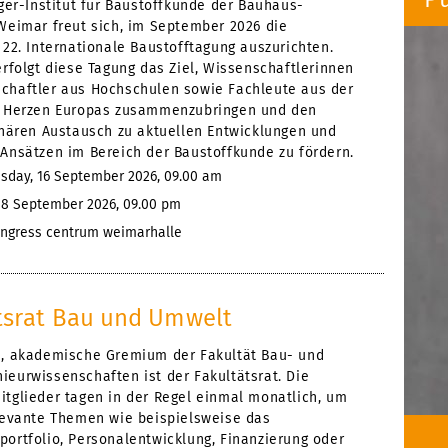
nger-Institut für Baustoffkunde der Bauhaus-
 Weimar freut sich, im September 2026 die
 22. Internationale Baustofftagung auszurichten.
erfolgt diese Tagung das Ziel, Wissenschaftlerinnen
chaftler aus Hochschulen sowie Fachleute aus der
m Herzen Europas zusammenzubringen und den
linären Austausch zu aktuellen Entwicklungen und
 Ansätzen im Bereich der Baustoffkunde zu fördern.
day, 16 September 2026, 09.00 am
18 September 2026, 09.00 pm
ngress centrum weimarhalle
tsrat Bau und Umwelt
e, akademische Gremium der Fakultät Bau- und
ieurwissenschaften ist der Fakultätsrat. Die
itglieder tagen in der Regel einmal monatlich, um
elevante Themen wie beispielsweise das
portfolio, Personalentwicklung, Finanzierung oder