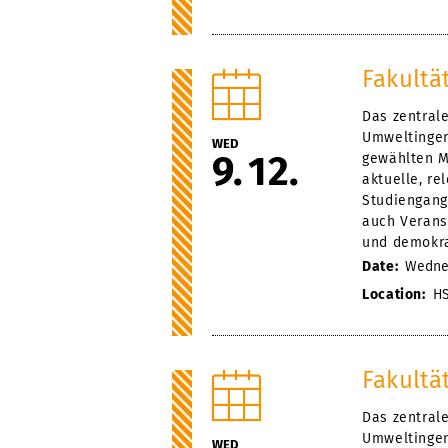
Fakultä
Das zentral
Umweltingen
WED
9
12
gewählten M
aktuelle, r
Studiengang
auch Veranst
und demokra
Date:
Wednes
Location:
HS
Fakultä
Das zentral
Umweltingen
WED