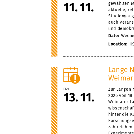
11
11
gewählten M
aktuelle, r
Studiengang
auch Veranst
und demokra
Date:
Wednes
Location:
HS
Lange N
Weimar
FRI
Zur Langen 
13
11
2026 von 18
Weimarer L
wissenschaf
hinter die K
Forschungse
zahlreichen
Experimente