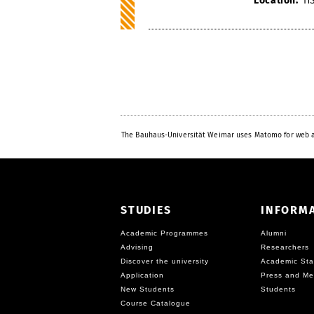
Location:
HS
The Bauhaus-Universität Weimar uses Matomo for web a
STUDIES
INFORM
Academic Programmes
Alumni
Advising
Researchers
Discover the university
Academic Sta
Application
Press and Me
New Students
Students
Course Catalogue