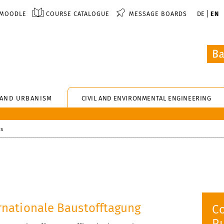
MOODLE
COURSE CATALOGUE
MESSAGE BOARDS
DE
EN
 AND URBANISM
CIVIL AND ENVIRONMENTAL ENGINEERING
s
ernationale Baustofftagung
C
Pu