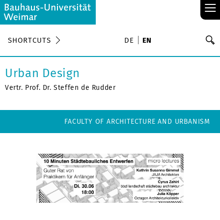
≡
S
SHORTCUTS
DE
EN
Se
Urban Design
Vertr. Prof. Dr. Steffen de Rudder
FACULTY OF ARCHITECTURE AND URBANISM