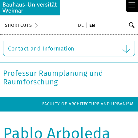
≡
S
SHORTCUTS
DE
EN
Se
Contact and Information
Professur Raumplanung und
Raumforschung
FACULTY OF ARCHITECTURE AND URBANISM
Pablo Arboleda