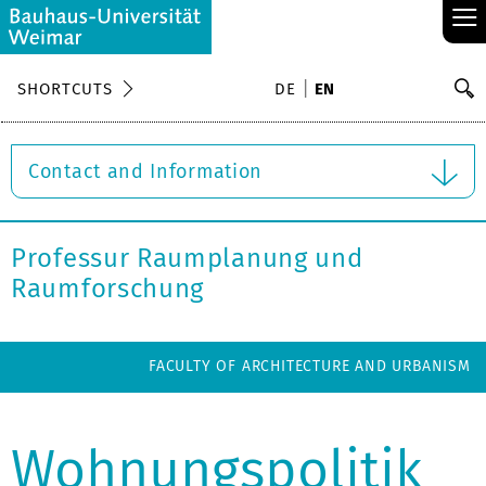
≡
S
SHORTCUTS
DE
EN
Se
Contact and Information
Professur Raumplanung und
Raumforschung
FACULTY OF ARCHITECTURE AND URBANISM
Wohnungspolitik