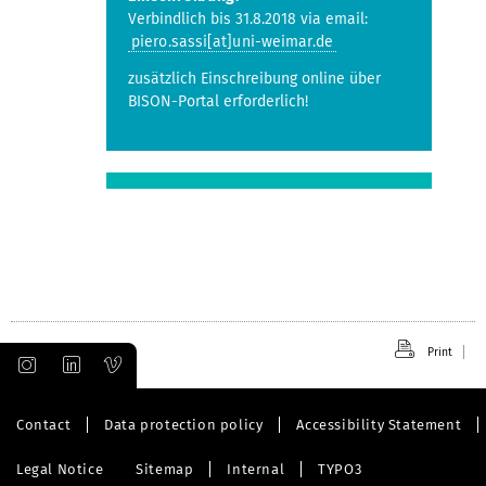
Verbindlich bis 31.8.2018 via email:
piero.sassi[at]uni-weimar.de
zusätzlich Einschreibung online über
BISON-Portal erforderlich!
Print
Contact
Data protection policy
Accessibility Statement
Legal Notice
Sitemap
Internal
TYPO3