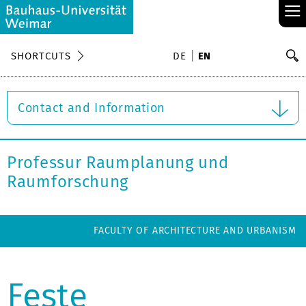
≡
S
SHORTCUTS
DE
EN
Se
Contact and Information
Professur Raumplanung und
Raumforschung
FACULTY OF ARCHITECTURE AND URBANISM
Feste