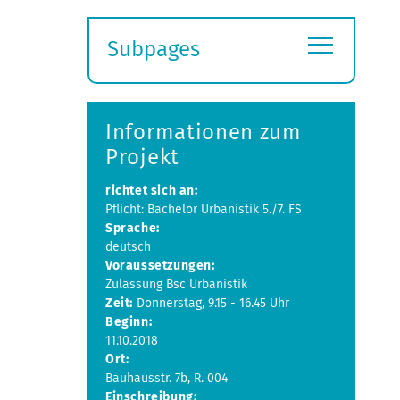
≡
Subpages
Expand
submenu
Informationen zum
Projekt
richtet sich an:
Pflicht: Bachelor Urbanistik 5./7. FS
Sprache:
deutsch
Voraussetzungen:
Zulassung Bsc Urbanistik
Zeit:
Donnerstag, 9.15 - 16.45 Uhr
Beginn:
11.10.2018
Ort:
Bauhausstr. 7b, R. 004
Einschreibung: