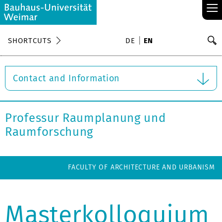
≡
S
SHORTCUTS
DE
EN
Se
Contact and Information
Professur Raumplanung und
Raumforschung
FACULTY OF ARCHITECTURE AND URBANISM
Masterkolloquium