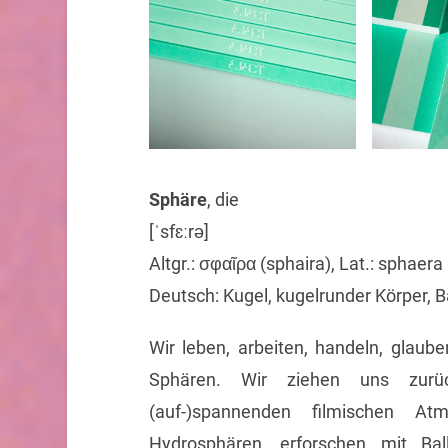
Sphäre
, die
[ˈsfɛːrə]
Altgr.: σφαῖρα (sphaira), Lat.: sphaera
Deutsch: Kugel, kugelrunder Körper, B
Wir leben, arbeiten, handeln, glaube
Sphären. Wir ziehen uns zurüc
(auf-)spannenden filmischen At
Hydrosphären, erforschen mit Ba