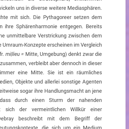
ickeln uns in diverse weitere Mediasphären.
ichte mit sich. Die Pythagoreer setzen dem
n ihre Sphärenharmonie entgegen. Bereits
ine unmittelbare Verstrickung zwischen dem
e Umraum-Konzepte erscheinen im Vergleich
fr.
mi|lieu =
Mitte, Umgebung) denkt zwar die
usammen, verbleibt aber dennoch in dieser
immer eine Mitte. Sie ist ein räumliches
ien, Objekte und allerlei sonstige Agenten
eitweise sogar ihre Handlungsmacht an jene
 dass durch einen Sturm der nahenden
t sich der vermeintlichen Willkür einer
Debray beschreibt mit dem Begriff der
eutungskontexte, die sich um ein Medium