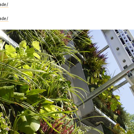
sade/
sade/