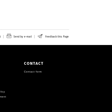
t
Send by e-mail
Feedback this Page
CONTACT
Contact form
licy
ement