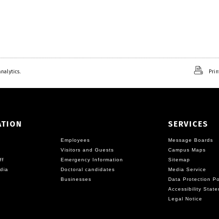
nalytics.
Prin
ATION
SERVICES
Employees
Message Boards
Visitors and Guests
Campus Maps
ff
Emergency Information
Sitemap
dia
Doctoral candidates
Media Service
Businesses
Data Protection Po
Accessibility Stat
Legal Notice