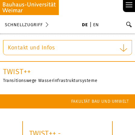
≡
S
SCHNELLZUGRIFF
DE
EN
Su
Kontakt und Infos
TWIST++
Transitionswege Wasserinfrastruktursysteme
FAKULTÄT BAU UND UMWELT
TWIST++ -