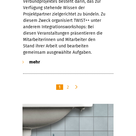
Verbundprojektes besteht darin, das zur
Verfügung stehende Wissen der
Projektpartner zielgerichtet zu bündeln. Zu
diesem Zweck organisiert TWIST++ unter
anderem Integrationsworkshops: Bei
diesen Veranstaltungen präsentieren die
Mitarbeiterinnen und Mitarbeiter den
Stand ihrer Arbeit und bearbeiten
gemeinsam ausgewählte Aufgaben.
mehr
1
2
n
ä
c
h
s
t
e