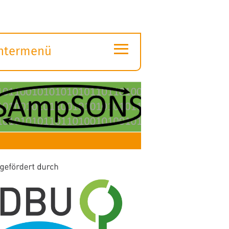
≡
ntermenü
ubmenü
ffnen