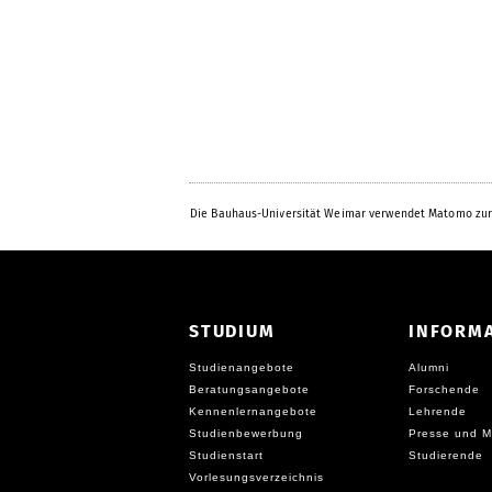
Die Bauhaus-Universität Weimar verwendet Matomo zur
STUDIUM
INFORM
Studienangebote
Alumni
Beratungsangebote
Forschende
Kennenlernangebote
Lehrende
Studienbewerbung
Presse und M
Studienstart
Studierende
Vorlesungsverzeichnis