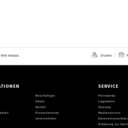
 Web-Analyse.
Drucken
P
ATIONEN
SERVICE
Beschäftigte
Pinnwände
Gäste
Lagepläne
Notfall
Sitemap
edien
Promovierende
Medienservice
Unternehmen
Datenschutzerklär
Erklärung zur Barri