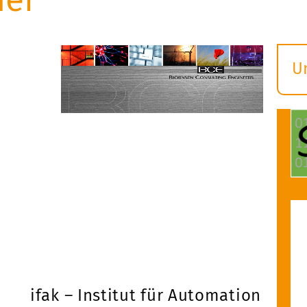
U
S
ö
ifak – Institut für Automation