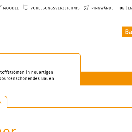
MOODLE
VORLESUNGSVERZEICHNIS
PINNWÄNDE
DE
E
Stoffströmen in neuartigen
essourcenschonendes Bauen
R
ner