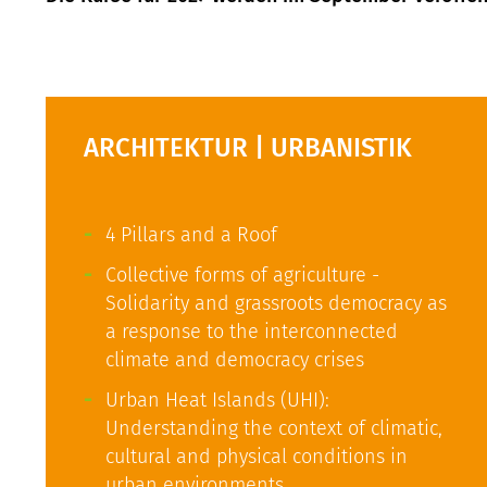
ARCHITEKTUR | URBANISTIK
4 Pillars and a Roof
Collective forms of agriculture -
Solidarity and grassroots democracy as
a response to the interconnected
climate and democracy crises
Urban Heat Islands (UHI):
Understanding the context of climatic,
cultural and physical conditions in
urban environments