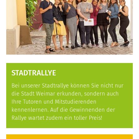
STADTRALLYE
Bei unserer Stadtrallye können Sie nicht nur
die Stadt Weimar erkunden, sondern auch
Ihre Tutoren und Mitstudierenden
kennenlernen. Auf die Gewinnenden der
Rallye wartet zudem ein toller Preis!