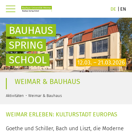
DE
EN
BAUHAUS
SPRING
SCHOOL
12.03. – 21.03.2026
WEIMAR & BAUHAUS
Aktivitäten
Weimar & Bauhaus
WEIMAR ERLEBEN: KULTURSTADT EUROPAS
Goethe und Schiller, Bach und Liszt, die Moderne