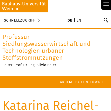
≡
S
SCHNELLZUGRIFF
DE
EN
Su
Professur
Siedlungswasserwirtschaft und
Technologien urbaner
Stoffstromnutzungen
Leiter: Prof. Dr.-Ing. Silvio Beier
FAKULTÄT BAU UND UMWELT
Katarina Reichel-