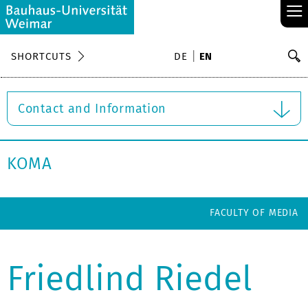
≡
S
SHORTCUTS
DE
EN
Se
Contact and Information
KOMA
FACULTY OF MEDIA
Friedlind Riedel