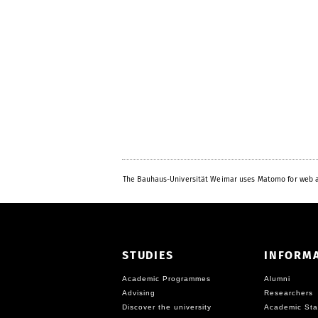
The Bauhaus-Universität Weimar uses Matomo for web a
STUDIES
INFORM
Academic Programmes
Alumni
Advising
Researchers
Discover the university
Academic Sta