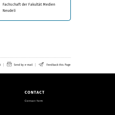
Fachschaft der Fakultät Medien
Neudeli
t
Send by e-mail
Feedback this Page
CONTACT
Contact form