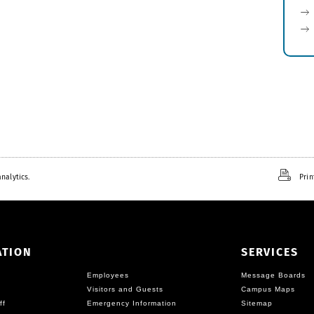
nalytics.
Prin
ATION
SERVICES
Employees
Message Boards
Visitors and Guests
Campus Maps
ff
Emergency Information
Sitemap