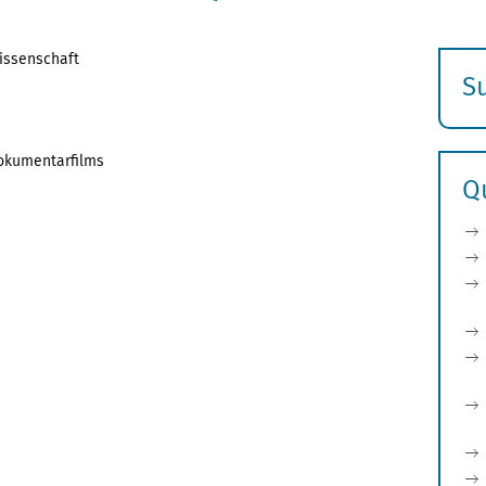
issenschaft
S
E
s
okumentarfilms
Q