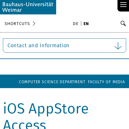
≡
S
SHORTCUTS
DE
EN
Se
Contact and Information
COMPUTER SCIENCE DEPARTMENT
FACULTY OF MEDIA
iOS AppStore
Access