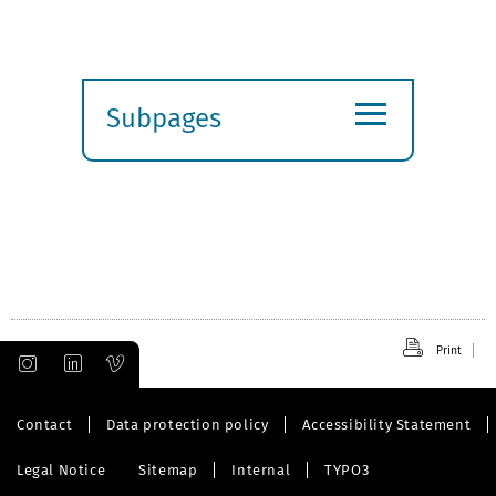
≡
Subpages
Expand
submenu
Print
Contact
Data protection policy
Accessibility Statement
Legal Notice
Sitemap
Internal
TYPO3