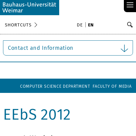
≡
S
SHORTCUTS
DE
EN
Se
Contact and Information
COMPUTER SCIENCE DEPARTMENT
FACULTY OF MEDIA
EEbS 2012