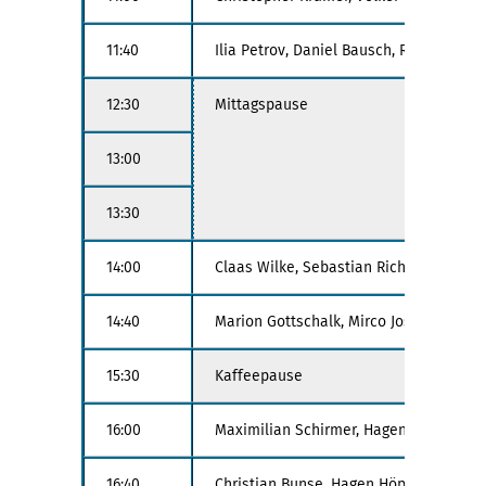
11:40
Ilia Petrov, Daniel Bausch, Robert Got
12:30
Mittagspause
13:00
13:30
14:00
Claas Wilke, Sebastian Richly, Georg P
14:40
Marion Gottschalk, Mirco Josefiok, Jan
15:30
Kaffeepause
16:00
Maximilian Schirmer, Hagen Höfner: S
16:40
Christian Bunse, Hagen Höpfner: OCE