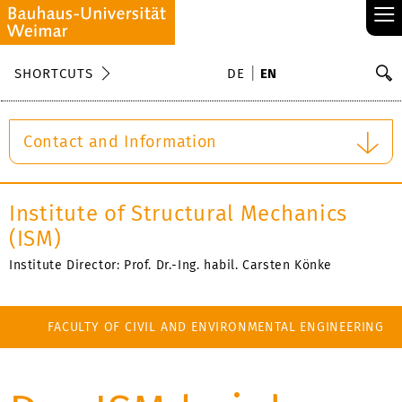
≡
S
SHORTCUTS
DE
EN
Se
Contact and Information
Institute of Structural Mechanics
(ISM)
Institute Director: Prof. Dr.-Ing. habil. Carsten Könke
FACULTY OF CIVIL AND ENVIRONMENTAL ENGINEERING