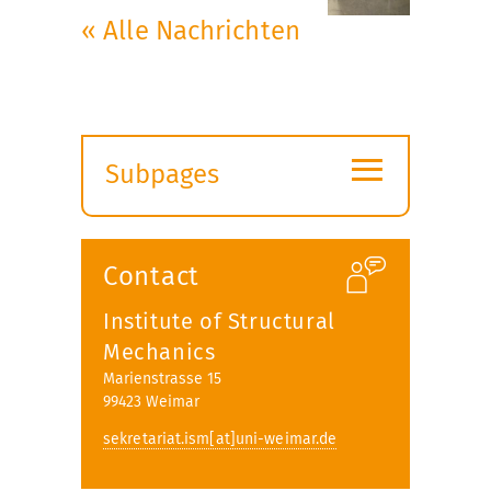
« Alle Nachrichten
≡
Subpages
Expand
submenu
Contact
Institute of Structural
Mechanics
Marienstrasse 15
99423 Weimar
sekretariat.ism[at]uni-weimar.de