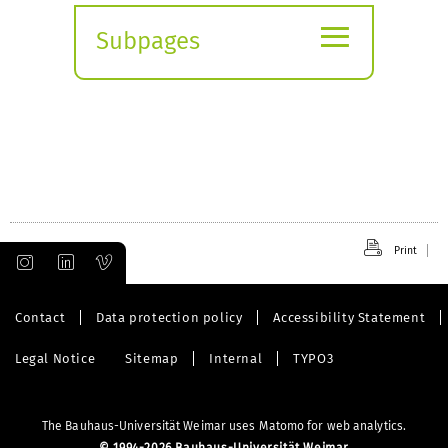
≡
Subpages
Expand
submenu
Print
Contact
Data protection policy
Accessibility Statement
Legal Notice
Sitemap
Internal
TYPO3
The Bauhaus-Universität Weimar uses Matomo for web analytics.
©
1994-2026 Bauhaus-Universität Weimar