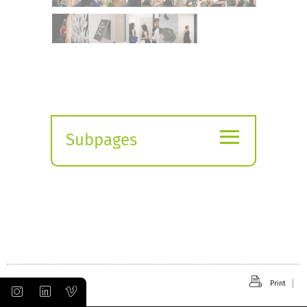
≡
Subpages
Expand
submenu
Print