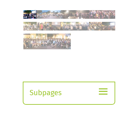
≡
Subpages
Expand
submenu