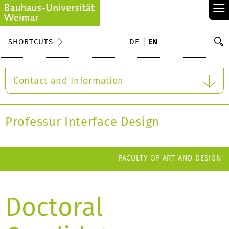
≡
S
SHORTCUTS
DE
EN
Se
Contact and Information
Professur Interface Design
FACULTY OF ART AND DESIGN
Doctoral